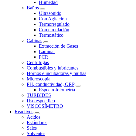
Humedad
Baños
Ultrasonido
Con Agitación
Termorregulado
Con circulación
Termostático
Cabinas
Extracción de Gases
Laminar
PCR
Centrifugas
Combustibles y lubricantes
Hornos e incubadoras y muflas
Microscopía
PH, conductividad, ORP
Espectrofotometría
TURBIDES
Uso especifico
VISCOSÍMETRO
Reactivos
Acidos
Estándares
Sales
Solventes