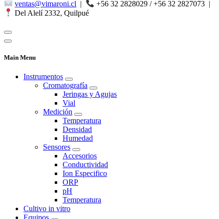
ventas@vimaroni.cl
|
+56 32 2828029 / +56 32 2827073
|
Del Alelí 2332, Quilpué
Main Menu
Instrumentos
Cromatografía
Jeringas y Agujas
Vial
Medición
Temperatura
Densidad
Humedad
Sensores
Accesorios
Conductividad
Ion Especifico
ORP
pH
Temperatura
Cultivo in vitro
Equipos