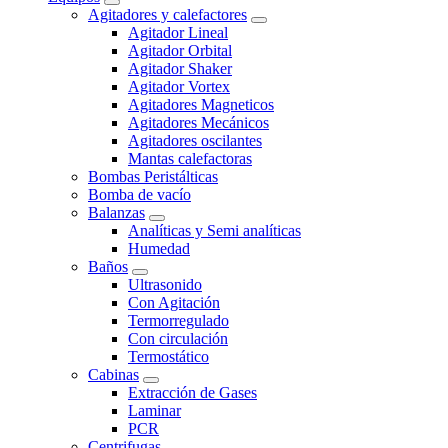
Agitadores y calefactores
Agitador Lineal
Agitador Orbital
Agitador Shaker
Agitador Vortex
Agitadores Magneticos
Agitadores Mecánicos
Agitadores oscilantes
Mantas calefactoras
Bombas Peristálticas
Bomba de vacío
Balanzas
Analíticas y Semi analíticas
Humedad
Baños
Ultrasonido
Con Agitación
Termorregulado
Con circulación
Termostático
Cabinas
Extracción de Gases
Laminar
PCR
Centrifugas