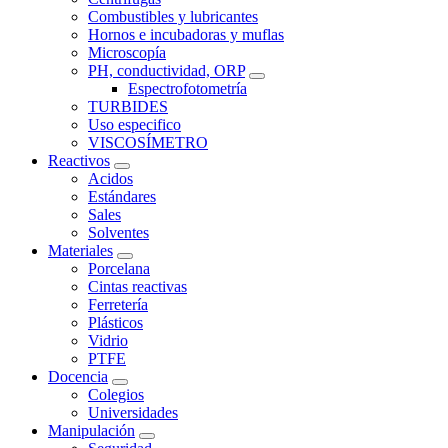
Combustibles y lubricantes
Hornos e incubadoras y muflas
Microscopía
PH, conductividad, ORP
Espectrofotometría
TURBIDES
Uso especifico
VISCOSÍMETRO
Reactivos
Acidos
Estándares
Sales
Solventes
Materiales
Porcelana
Cintas reactivas
Ferretería
Plásticos
Vidrio
PTFE
Docencia
Colegios
Universidades
Manipulación