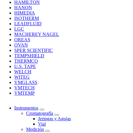
HAMILTON
HANON
HIMEDIA
ISOTHERM
LEADFLUID
LGC
MACHEREY NAGEL
OREAS
OVAN
SPER SCIENTIFIC
TEMPSHIELD
THERMCO
U.S. TAPE
WELCH
WITEG
VMGLASS
VMTECH
VMTEMP
Instrumentos
Cromatografía
Jeringas y Agujas
Vial
Medición