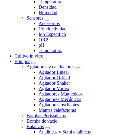
Temperatura
Densidad
Humedad
Sensores
Accesorios
Conductividad
Ion Especifico
ORP
pH
Temperatura
Cultivo in vitro
Equipos
Agitadores y calefactores
Agitador Lineal
Agitador Orbital
Agitador Shaker
Agitador Vortex
Agitadores Magneticos
Agitadores Mecánicos
Agitadores oscilantes
Mantas calefactoras
Bombas Peristálticas
Bomba de vacío
Balanzas
Analíticas y Semi analíticas