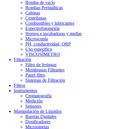
Bomba de vacío
Bombas Peristálticas
Cabinas
Centrifugas
Combustibles y lubricantes
Espectrofotometría
Hornos e incubadoras y muflas
Microscopía
PH, conductividad, ORP
Uso especifico
VISCOSÍMETRO
Filtración
Filtro de Jeringas
Membranas Filtrantes
Papel filtro
Sistemas de Filtración
Filtros
Instrumentos
Cromatografía
Medición
Sensores
Manipulación de Líquidos
Buretas Digitales
Dosificadores
Micropipetas