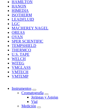
HAMILTON
HANON
HIMEDIA
ISOTHERM
LEADFLUID
LGC
MACHEREY NAGEL
OREAS
OVAN
SPER SCIENTIFIC
TEMPSHIELD
THERMCO
U.S. TAPE
WELCH
WITEG
VMGLASS
VMTECH
VMTEMP
Instrumentos
Cromatografía
Jeringas y Agujas
Vial
Medición