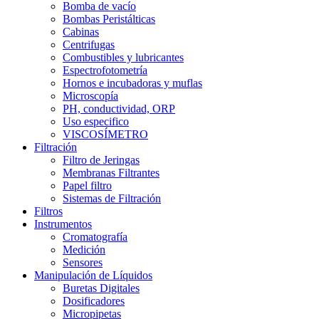
Bomba de vacío
Bombas Peristálticas
Cabinas
Centrifugas
Combustibles y lubricantes
Espectrofotometría
Hornos e incubadoras y muflas
Microscopía
PH, conductividad, ORP
Uso especifico
VISCOSÍMETRO
Filtración
Filtro de Jeringas
Membranas Filtrantes
Papel filtro
Sistemas de Filtración
Filtros
Instrumentos
Cromatografía
Medición
Sensores
Manipulación de Líquidos
Buretas Digitales
Dosificadores
Micropipetas