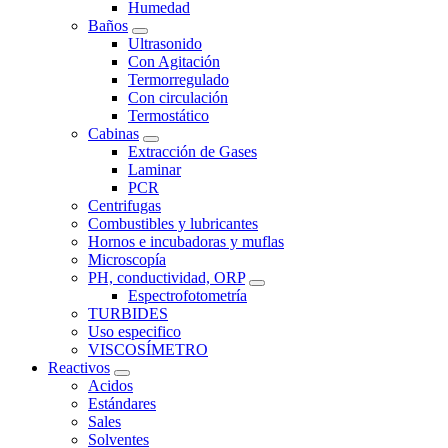
Humedad
Baños
Ultrasonido
Con Agitación
Termorregulado
Con circulación
Termostático
Cabinas
Extracción de Gases
Laminar
PCR
Centrifugas
Combustibles y lubricantes
Hornos e incubadoras y muflas
Microscopía
PH, conductividad, ORP
Espectrofotometría
TURBIDES
Uso especifico
VISCOSÍMETRO
Reactivos
Acidos
Estándares
Sales
Solventes