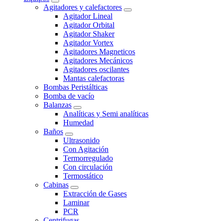
Agitadores y calefactores
Agitador Lineal
Agitador Orbital
Agitador Shaker
Agitador Vortex
Agitadores Magneticos
Agitadores Mecánicos
Agitadores oscilantes
Mantas calefactoras
Bombas Peristálticas
Bomba de vacío
Balanzas
Analíticas y Semi analíticas
Humedad
Baños
Ultrasonido
Con Agitación
Termorregulado
Con circulación
Termostático
Cabinas
Extracción de Gases
Laminar
PCR
Centrifugas