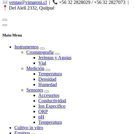
ventas@vimaroni.cl
|
+56 32 2828029 / +56 32 2827073
|
Del Alelí 2332, Quilpué
Main Menu
Instrumentos
Cromatografía
Jeringas y Agujas
Vial
Medición
Temperatura
Densidad
Humedad
Sensores
Accesorios
Conductividad
Ion Especifico
ORP
pH
Temperatura
Cultivo in vitro
Equipos