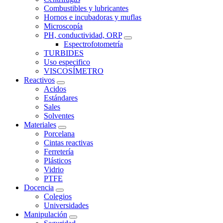
Combustibles y lubricantes
Hornos e incubadoras y muflas
Microscopía
PH, conductividad, ORP
Espectrofotometría
TURBIDES
Uso especifico
VISCOSÍMETRO
Reactivos
Acidos
Estándares
Sales
Solventes
Materiales
Porcelana
Cintas reactivas
Ferretería
Plásticos
Vidrio
PTFE
Docencia
Colegios
Universidades
Manipulación