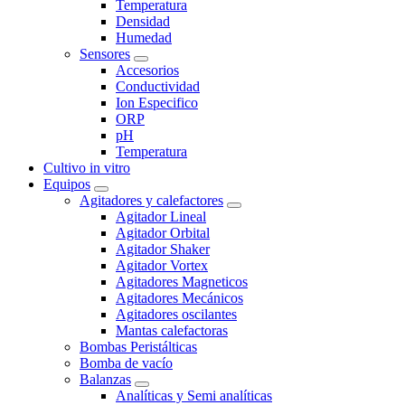
Temperatura
Densidad
Humedad
Sensores
Accesorios
Conductividad
Ion Especifico
ORP
pH
Temperatura
Cultivo in vitro
Equipos
Agitadores y calefactores
Agitador Lineal
Agitador Orbital
Agitador Shaker
Agitador Vortex
Agitadores Magneticos
Agitadores Mecánicos
Agitadores oscilantes
Mantas calefactoras
Bombas Peristálticas
Bomba de vacío
Balanzas
Analíticas y Semi analíticas