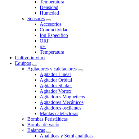
Temperatura
Densidad
Humedad
Sensores
Accesorios
Conductividad
Ion Especifico
ORP
pH
Temperatura
Cultivo in vitro
Equipos
Agitadores y calefactores
Agitador Lineal
Agitador Orbital
Agitador Shaker
Agitador Vortex
Agitadores Magneticos
Agitadores Mecánicos
Agitadores oscilantes
Mantas calefactoras
Bombas Peristálticas
Bomba de vacío
Balanzas
Analíticas y Semi analíticas