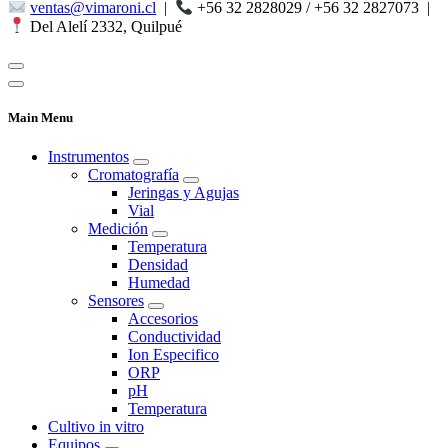
ventas@vimaroni.cl
|
+56 32 2828029 / +56 32 2827073
|
Del Alelí 2332, Quilpué
Main Menu
Instrumentos
Cromatografía
Jeringas y Agujas
Vial
Medición
Temperatura
Densidad
Humedad
Sensores
Accesorios
Conductividad
Ion Especifico
ORP
pH
Temperatura
Cultivo in vitro
Equipos