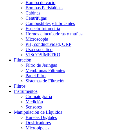
Bomba de vacío
Bombas Peristálticas
Cabinas
Centrifugas
Combustibles y lubricantes
Espectrofotometría
Hornos e incubadoras y muflas
Microscopía
PH, conductividad, ORP
Uso especifico
VISCOSÍMETRO
Filtración
Filtro de Jeringas
Membranas Filtrantes
Papel filtro
Sistemas de Filtración
Filtros
Instrumentos
Cromatografía
Medición
Sensores
Manipulación de Líquidos
Buretas Digitales
Dosificadores
Micropipetas