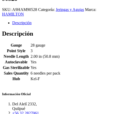
SKU:
A9HAM90528
Categoría:
Jeringas y Agujas
Marca:
HAMILTON
Descripción
Descripción
Gauge
28 gauge
Point Style
3
Needle Length
2.00 in (50.8 mm)
Autoclavable
Yes
Gas Sterilizable
Yes
Sales Quantity
6 needles per pack
Hub
Kel-F
Información Oficial
Del Alelí 2332,
Quilpué
+56 32 2827061