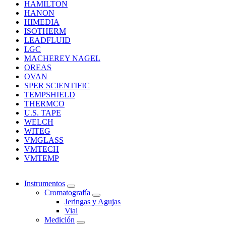
HAMILTON
HANON
HIMEDIA
ISOTHERM
LEADFLUID
LGC
MACHEREY NAGEL
OREAS
OVAN
SPER SCIENTIFIC
TEMPSHIELD
THERMCO
U.S. TAPE
WELCH
WITEG
VMGLASS
VMTECH
VMTEMP
Instrumentos
Cromatografía
Jeringas y Agujas
Vial
Medición