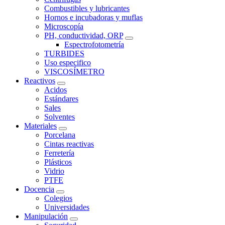
Combustibles y lubricantes
Hornos e incubadoras y muflas
Microscopía
PH, conductividad, ORP
Espectrofotometría
TURBIDES
Uso especifico
VISCOSÍMETRO
Reactivos
Acidos
Estándares
Sales
Solventes
Materiales
Porcelana
Cintas reactivas
Ferretería
Plásticos
Vidrio
PTFE
Docencia
Colegios
Universidades
Manipulación