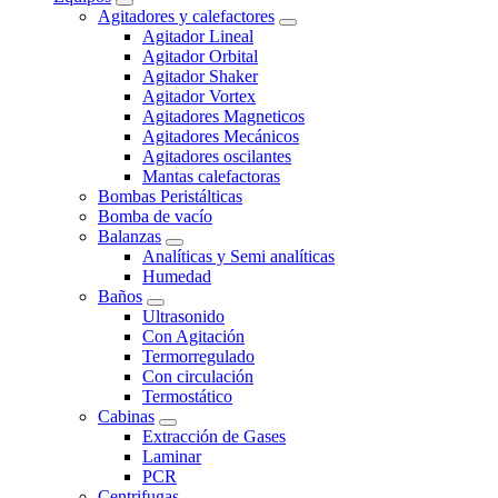
Agitadores y calefactores
Agitador Lineal
Agitador Orbital
Agitador Shaker
Agitador Vortex
Agitadores Magneticos
Agitadores Mecánicos
Agitadores oscilantes
Mantas calefactoras
Bombas Peristálticas
Bomba de vacío
Balanzas
Analíticas y Semi analíticas
Humedad
Baños
Ultrasonido
Con Agitación
Termorregulado
Con circulación
Termostático
Cabinas
Extracción de Gases
Laminar
PCR
Centrifugas