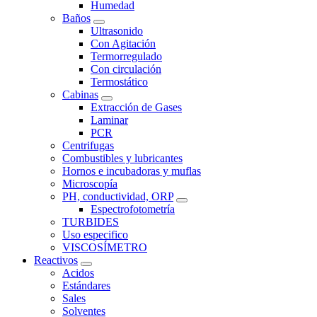
Humedad
Baños
Ultrasonido
Con Agitación
Termorregulado
Con circulación
Termostático
Cabinas
Extracción de Gases
Laminar
PCR
Centrifugas
Combustibles y lubricantes
Hornos e incubadoras y muflas
Microscopía
PH, conductividad, ORP
Espectrofotometría
TURBIDES
Uso especifico
VISCOSÍMETRO
Reactivos
Acidos
Estándares
Sales
Solventes