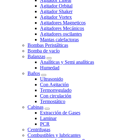
Agitador Lineal
Agitador Orbital
Agitador Shaker
Agitador Vortex
Agitadores Magneticos
Agitadores Mecánicos
Agitadores oscilantes
Mantas calefactoras
Bombas Peristálticas
Bomba de vacío
Balanzas
Analíticas y Semi analíticas
Humedad
Baños
Ultrasonido
Con Agitación
Termorregulado
Con circulación
Termostático
Cabinas
Extracción de Gases
Laminar
PCR
Centrifugas
Combustibles y lubricantes