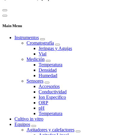
Main Menu
Instrumentos
Cromatografía
Jeringas y Agujas
Vial
Medición
Temperatura
Densidad
Humedad
Sensores
Accesorios
Conductividad
Ion Especifico
ORP
pH
Temperatura
Cultivo in vitro
Equipos
Agitadores y calefactores