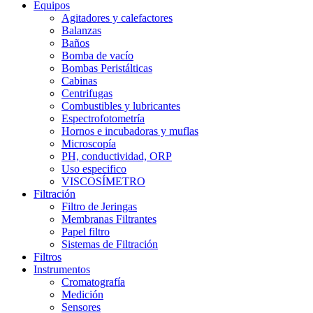
Equipos
Agitadores y calefactores
Balanzas
Baños
Bomba de vacío
Bombas Peristálticas
Cabinas
Centrifugas
Combustibles y lubricantes
Espectrofotometría
Hornos e incubadoras y muflas
Microscopía
PH, conductividad, ORP
Uso especifico
VISCOSÍMETRO
Filtración
Filtro de Jeringas
Membranas Filtrantes
Papel filtro
Sistemas de Filtración
Filtros
Instrumentos
Cromatografía
Medición
Sensores