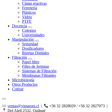
Cintas reactivas
Ferretería
Plásticos
Vidrio
PTFE
Docencia
Colegios
Universidades
Manipulación
Seguridad
Dosificadores
Buretas Digitales
Filtración
Papel filtro
Filtro de Jeringas
Sistemas de Filtración
Membranas Filtrantes
Microbiología
Otros Productos
Cotizar
ventas@vimaroni.cl
|
+56 32 2828029 / +56 32 2827073
|
Del Alelí 2332, Quilpué