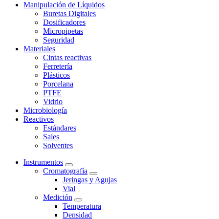
Manipulación de Líquidos
Buretas Digitales
Dosificadores
Micropipetas
Seguridad
Materiales
Cintas reactivas
Ferretería
Plásticos
Porcelana
PTFE
Vidrio
Microbiología
Reactivos
Estándares
Sales
Solventes
Instrumentos
Cromatografía
Jeringas y Agujas
Vial
Medición
Temperatura
Densidad