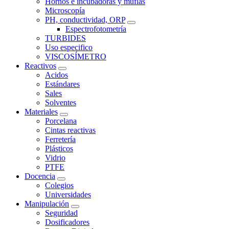
Hornos e incubadoras y muflas
Microscopía
PH, conductividad, ORP
Espectrofotometría
TURBIDES
Uso especifico
VISCOSÍMETRO
Reactivos
Acidos
Estándares
Sales
Solventes
Materiales
Porcelana
Cintas reactivas
Ferretería
Plásticos
Vidrio
PTFE
Docencia
Colegios
Universidades
Manipulación
Seguridad
Dosificadores