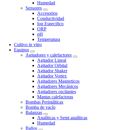
Humedad
Sensores
Accesorios
Conductividad
Ion Especifico
ORP
pH
Temperatura
Cultivo in vitro
Equipos
Agitadores y calefactores
Agitador Lineal
Agitador Orbital
Agitador Shaker
Agitador Vortex
Agitadores Magneticos
Agitadores Mecánicos
Agitadores oscilantes
Mantas calefactoras
Bombas Peristálticas
Bomba de vacío
Balanzas
Analíticas y Semi analíticas
Humedad
Baños