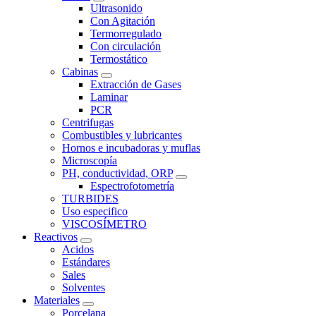
Ultrasonido
Con Agitación
Termorregulado
Con circulación
Termostático
Cabinas
Extracción de Gases
Laminar
PCR
Centrifugas
Combustibles y lubricantes
Hornos e incubadoras y muflas
Microscopía
PH, conductividad, ORP
Espectrofotometría
TURBIDES
Uso especifico
VISCOSÍMETRO
Reactivos
Acidos
Estándares
Sales
Solventes
Materiales
Porcelana