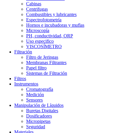
Cabinas
Centrifugas
Combustibles y lubricantes
Espectrofotometría
Hornos e incubadoras y muflas
Microscopía
PH, conductividad, ORP
Uso especifico
VISCOSÍMETRO
Filtración
Filtro de Jeringas
Membranas Filtrantes
Papel filtro
Sistemas de Filtración
Filtros
Instrumentos
Cromatografía
Medición
Sensores
Manipulación de Líquidos
Buretas Digitales
Dosificadores
Micropipetas
Seguridad
Materiales