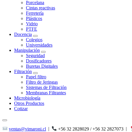
Porcelana
Cintas reactivas
Ferretería
Plásticos
Vidrio
PTFE
Docencia
Colegios
Universidades
Manipulación
Seguridad
Dosificadores
Buretas Digitales
Filtración
Papel filtro
Filtro de Jeringas
Sistemas de Filtración
Membranas Filtrantes
Microbiología
Otros Productos
Cotizar
ventas@vimaroni.cl
|
+56 32 2828029 / +56 32 2827073
|