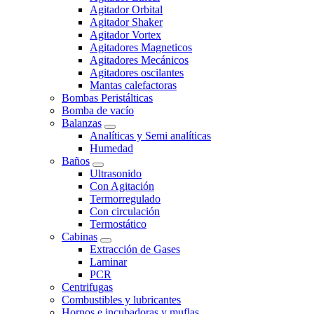
Agitador Orbital
Agitador Shaker
Agitador Vortex
Agitadores Magneticos
Agitadores Mecánicos
Agitadores oscilantes
Mantas calefactoras
Bombas Peristálticas
Bomba de vacío
Balanzas
Analíticas y Semi analíticas
Humedad
Baños
Ultrasonido
Con Agitación
Termorregulado
Con circulación
Termostático
Cabinas
Extracción de Gases
Laminar
PCR
Centrifugas
Combustibles y lubricantes
Hornos e incubadoras y muflas