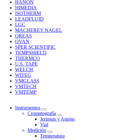
HANON
HIMEDIA
ISOTHERM
LEADFLUID
LGC
MACHEREY NAGEL
OREAS
OVAN
SPER SCIENTIFIC
TEMPSHIELD
THERMCO
U.S. TAPE
WELCH
WITEG
VMGLASS
VMTECH
VMTEMP
Instrumentos
Cromatografía
Jeringas y Agujas
Vial
Medición
Temperatura