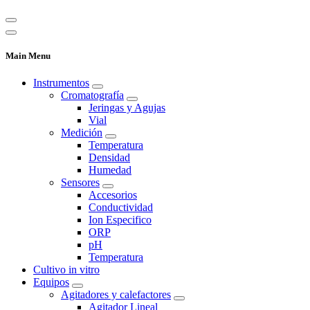
Main Menu
Instrumentos
Cromatografía
Jeringas y Agujas
Vial
Medición
Temperatura
Densidad
Humedad
Sensores
Accesorios
Conductividad
Ion Especifico
ORP
pH
Temperatura
Cultivo in vitro
Equipos
Agitadores y calefactores
Agitador Lineal