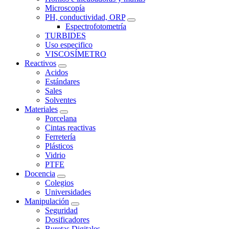
Microscopía
PH, conductividad, ORP
Espectrofotometría
TURBIDES
Uso especifico
VISCOSÍMETRO
Reactivos
Acidos
Estándares
Sales
Solventes
Materiales
Porcelana
Cintas reactivas
Ferretería
Plásticos
Vidrio
PTFE
Docencia
Colegios
Universidades
Manipulación
Seguridad
Dosificadores
Buretas Digitales