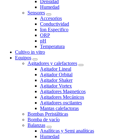
Densidad
Humedad
Sensores
Accesorios
Conductividad
Ion Especifico
ORP
pH
Temperatura
Cultivo in vitro
Equipos
Agitadores y calefactores
Agitador Lineal
Agitador Orbital
Agitador Shaker
Agitador Vortex
Agitadores Magneticos
Agitadores Mecánicos
Agitadores oscilantes
Mantas calefactoras
Bombas Peristálticas
Bomba de vacío
Balanzas
Analíticas y Semi analíticas
Humedad