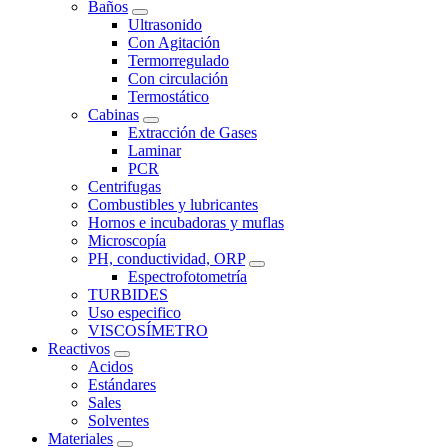
Baños
Ultrasonido
Con Agitación
Termorregulado
Con circulación
Termostático
Cabinas
Extracción de Gases
Laminar
PCR
Centrifugas
Combustibles y lubricantes
Hornos e incubadoras y muflas
Microscopía
PH, conductividad, ORP
Espectrofotometría
TURBIDES
Uso especifico
VISCOSÍMETRO
Reactivos
Acidos
Estándares
Sales
Solventes
Materiales