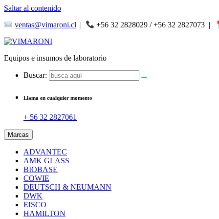
Saltar al contenido
ventas@vimaroni.cl
|
+56 32 2828029 / +56 32 2827073
|
Equipos e insumos de laboratorio
Buscar:
Llama en cualquier momento
+ 56 32 2827061
Marcas
ADVANTEC
AMK GLASS
BIOBASE
COWIE
DEUTSCH & NEUMANN
DWK
EISCO
HAMILTON