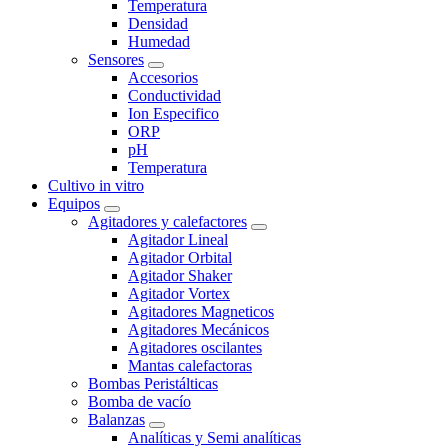
Temperatura
Densidad
Humedad
Sensores
Accesorios
Conductividad
Ion Especifico
ORP
pH
Temperatura
Cultivo in vitro
Equipos
Agitadores y calefactores
Agitador Lineal
Agitador Orbital
Agitador Shaker
Agitador Vortex
Agitadores Magneticos
Agitadores Mecánicos
Agitadores oscilantes
Mantas calefactoras
Bombas Peristálticas
Bomba de vacío
Balanzas
Analíticas y Semi analíticas