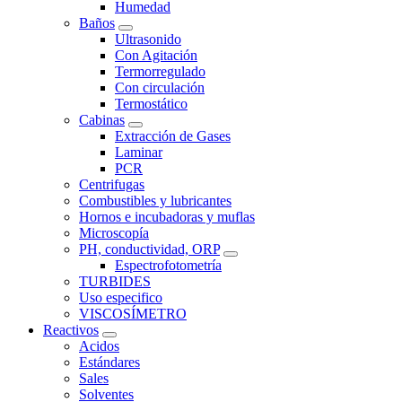
Humedad
Baños
Ultrasonido
Con Agitación
Termorregulado
Con circulación
Termostático
Cabinas
Extracción de Gases
Laminar
PCR
Centrifugas
Combustibles y lubricantes
Hornos e incubadoras y muflas
Microscopía
PH, conductividad, ORP
Espectrofotometría
TURBIDES
Uso especifico
VISCOSÍMETRO
Reactivos
Acidos
Estándares
Sales
Solventes