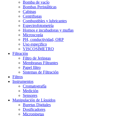
Bomba de vacío
Bombas Peristálticas
Cabinas
Centrifugas
Combustibles y lubricantes
Espectrofotometría
Hornos e incubadoras y muflas
Microscopía
PH, conductividad, ORP
Uso especifico
VISCOSÍMETRO
Filtración
Filtro de Jeringas
Membranas Filtrantes
Papel filtro
Sistemas de Filtración
Filtros
Instrumentos
Cromatografía
Medición
Sensores
Manipulación de Líquidos
Buretas Digitales
Dosificadores
Micropipetas