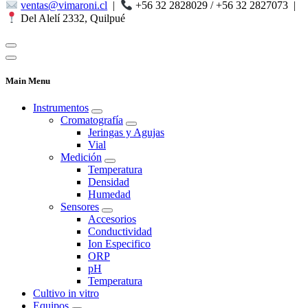
ventas@vimaroni.cl
|
+56 32 2828029 / +56 32 2827073
|
Del Alelí 2332, Quilpué
Main Menu
Instrumentos
Cromatografía
Jeringas y Agujas
Vial
Medición
Temperatura
Densidad
Humedad
Sensores
Accesorios
Conductividad
Ion Especifico
ORP
pH
Temperatura
Cultivo in vitro
Equipos