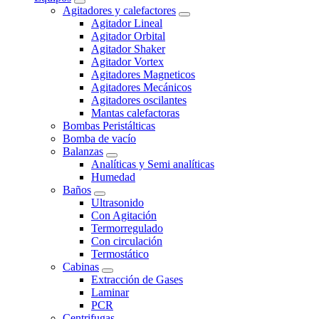
Agitadores y calefactores
Agitador Lineal
Agitador Orbital
Agitador Shaker
Agitador Vortex
Agitadores Magneticos
Agitadores Mecánicos
Agitadores oscilantes
Mantas calefactoras
Bombas Peristálticas
Bomba de vacío
Balanzas
Analíticas y Semi analíticas
Humedad
Baños
Ultrasonido
Con Agitación
Termorregulado
Con circulación
Termostático
Cabinas
Extracción de Gases
Laminar
PCR
Centrifugas