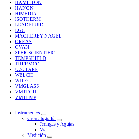
HAMILTON
HANON
HIMEDIA
ISOTHERM
LEADFLUID
LGC
MACHEREY NAGEL
OREAS
OVAN
SPER SCIENTIFIC
TEMPSHIELD
THERMCO
U.S. TAPE
WELCH
WITEG
VMGLASS
VMTECH
VMTEMP
Instrumentos
Cromatografía
Jeringas y Agujas
Vial
Medición