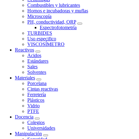
Combustibles y lubricantes
Hornos e incubadoras y muflas
Microscopía
PH, conductividad, ORP
Espectrofotometría
TURBIDES
Uso especifico
VISCOSÍMETRO
Reactivos
Acidos
Estándares
Sales
Solventes
Materiales
Porcelana
Cintas reactivas
Ferretería
Plásticos
Vidrio
PTFE
Docencia
Colegios
Universidades
Manipulación