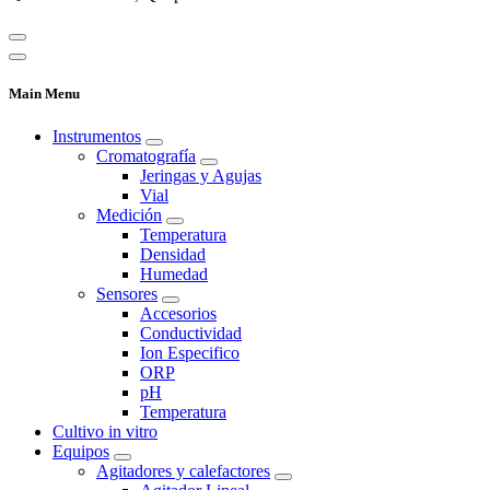
Main Menu
Instrumentos
Cromatografía
Jeringas y Agujas
Vial
Medición
Temperatura
Densidad
Humedad
Sensores
Accesorios
Conductividad
Ion Especifico
ORP
pH
Temperatura
Cultivo in vitro
Equipos
Agitadores y calefactores