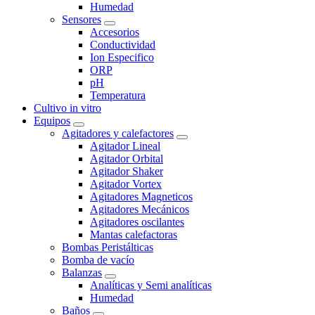
Humedad
Sensores
Accesorios
Conductividad
Ion Especifico
ORP
pH
Temperatura
Cultivo in vitro
Equipos
Agitadores y calefactores
Agitador Lineal
Agitador Orbital
Agitador Shaker
Agitador Vortex
Agitadores Magneticos
Agitadores Mecánicos
Agitadores oscilantes
Mantas calefactoras
Bombas Peristálticas
Bomba de vacío
Balanzas
Analíticas y Semi analíticas
Humedad
Baños