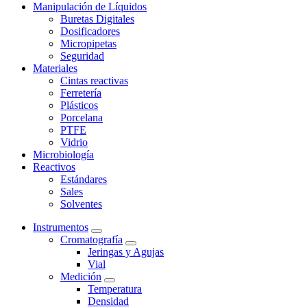
Manipulación de Líquidos
Buretas Digitales
Dosificadores
Micropipetas
Seguridad
Materiales
Cintas reactivas
Ferretería
Plásticos
Porcelana
PTFE
Vidrio
Microbiología
Reactivos
Estándares
Sales
Solventes
Instrumentos
Cromatografía
Jeringas y Agujas
Vial
Medición
Temperatura
Densidad