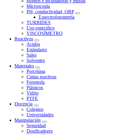
Hornos e incubadoras y muflas
Microscopía
PH, conductividad, ORP
Espectrofotometría
TURBIDES
Uso especifico
VISCOSÍMETRO
Reactivos
Acidos
Estándares
Sales
Solventes
Materiales
Porcelana
Cintas reactivas
Ferretería
Plásticos
Vidrio
PTFE
Docencia
Colegios
Universidades
Manipulación
Seguridad
Dosificadores