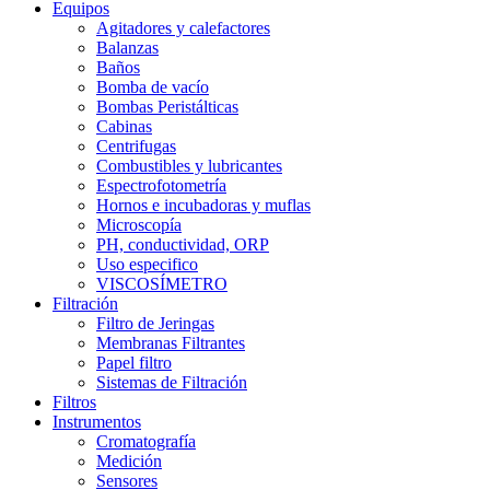
Equipos
Agitadores y calefactores
Balanzas
Baños
Bomba de vacío
Bombas Peristálticas
Cabinas
Centrifugas
Combustibles y lubricantes
Espectrofotometría
Hornos e incubadoras y muflas
Microscopía
PH, conductividad, ORP
Uso especifico
VISCOSÍMETRO
Filtración
Filtro de Jeringas
Membranas Filtrantes
Papel filtro
Sistemas de Filtración
Filtros
Instrumentos
Cromatografía
Medición
Sensores