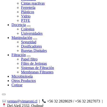
Cintas reactivas
Ferretería
Plásticos
Vidrio
PTFE
Docencia
Colegios
Universidades
Manipulación
Seguridad
Dosificadores
Buretas Digitales
Filtración
Papel filtro
Filtro de Jeringas
Sistemas de Filtración
Membranas Filtrantes
Microbiología
Otros Productos
Cotizar
ventas@vimaroni.cl
|
+56 32 2828029 / +56 32 2827073
|
Del Alelí 2332, Quilpué