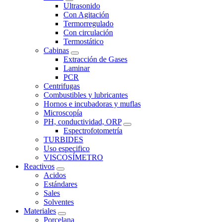
Ultrasonido
Con Agitación
Termorregulado
Con circulación
Termostático
Cabinas
Extracción de Gases
Laminar
PCR
Centrifugas
Combustibles y lubricantes
Hornos e incubadoras y muflas
Microscopía
PH, conductividad, ORP
Espectrofotometría
TURBIDES
Uso especifico
VISCOSÍMETRO
Reactivos
Acidos
Estándares
Sales
Solventes
Materiales
Porcelana