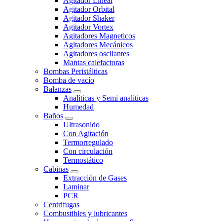
Agitador Lineal
Agitador Orbital
Agitador Shaker
Agitador Vortex
Agitadores Magneticos
Agitadores Mecánicos
Agitadores oscilantes
Mantas calefactoras
Bombas Peristálticas
Bomba de vacío
Balanzas
Analíticas y Semi analíticas
Humedad
Baños
Ultrasonido
Con Agitación
Termorregulado
Con circulación
Termostático
Cabinas
Extracción de Gases
Laminar
PCR
Centrifugas
Combustibles y lubricantes