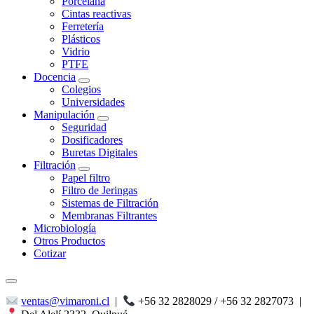
Porcelana
Cintas reactivas
Ferretería
Plásticos
Vidrio
PTFE
Docencia
Colegios
Universidades
Manipulación
Seguridad
Dosificadores
Buretas Digitales
Filtración
Papel filtro
Filtro de Jeringas
Sistemas de Filtración
Membranas Filtrantes
Microbiología
Otros Productos
Cotizar
ventas@vimaroni.cl
|
+56 32 2828029 / +56 32 2827073
|