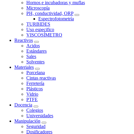
Hornos e incubadoras y muflas
Microscopía
PH, conductividad, ORP
Espectrofotometría
TURBIDES
Uso especifico
VISCOSÍMETRO
Reactivos
Acidos
Estándares
Sales
Solventes
Materiales
Porcelana
Cintas reactivas
Ferretería
Plásticos
Vidrio
PTFE
Docencia
Colegios
Universidades
Manipulación
Seguridad
Dosificadores