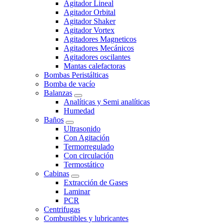
Agitador Lineal
Agitador Orbital
Agitador Shaker
Agitador Vortex
Agitadores Magneticos
Agitadores Mecánicos
Agitadores oscilantes
Mantas calefactoras
Bombas Peristálticas
Bomba de vacío
Balanzas
Analíticas y Semi analíticas
Humedad
Baños
Ultrasonido
Con Agitación
Termorregulado
Con circulación
Termostático
Cabinas
Extracción de Gases
Laminar
PCR
Centrifugas
Combustibles y lubricantes