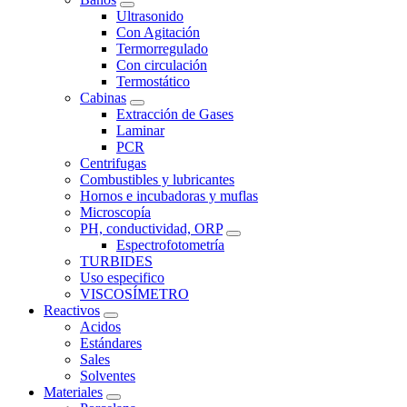
Ultrasonido
Con Agitación
Termorregulado
Con circulación
Termostático
Cabinas
Extracción de Gases
Laminar
PCR
Centrifugas
Combustibles y lubricantes
Hornos e incubadoras y muflas
Microscopía
PH, conductividad, ORP
Espectrofotometría
TURBIDES
Uso especifico
VISCOSÍMETRO
Reactivos
Acidos
Estándares
Sales
Solventes
Materiales