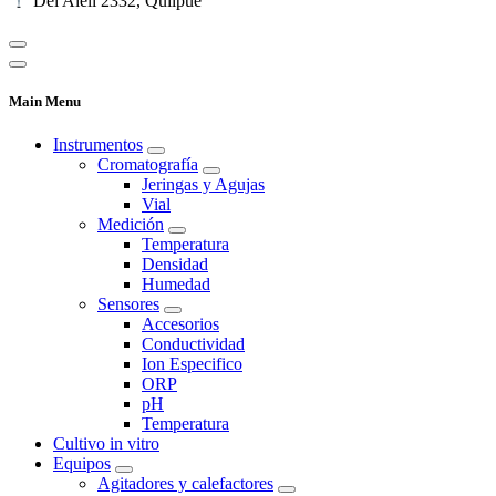
Del Alelí 2332, Quilpué
Main Menu
Instrumentos
Cromatografía
Jeringas y Agujas
Vial
Medición
Temperatura
Densidad
Humedad
Sensores
Accesorios
Conductividad
Ion Especifico
ORP
pH
Temperatura
Cultivo in vitro
Equipos
Agitadores y calefactores