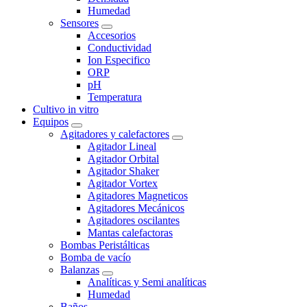
Humedad
Sensores
Accesorios
Conductividad
Ion Especifico
ORP
pH
Temperatura
Cultivo in vitro
Equipos
Agitadores y calefactores
Agitador Lineal
Agitador Orbital
Agitador Shaker
Agitador Vortex
Agitadores Magneticos
Agitadores Mecánicos
Agitadores oscilantes
Mantas calefactoras
Bombas Peristálticas
Bomba de vacío
Balanzas
Analíticas y Semi analíticas
Humedad
Baños