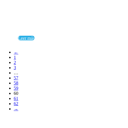
Leer más
←
1
2
3
…
57
58
59
60
61
62
→