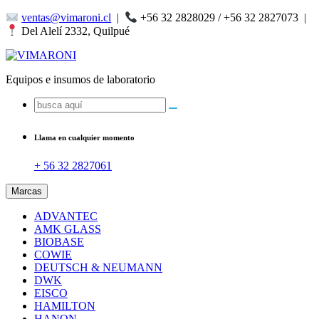
Saltar
ventas@vimaroni.cl
|
+56 32 2828029 / +56 32 2827073
|
al
Del Alelí 2332, Quilpué
contenido
Equipos e insumos de laboratorio
Buscar:
Llama en cualquier momento
+ 56 32 2827061
Marcas
ADVANTEC
AMK GLASS
BIOBASE
COWIE
DEUTSCH & NEUMANN
DWK
EISCO
HAMILTON
HANON