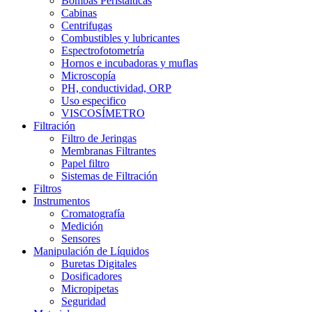
Bombas Peristálticas
Cabinas
Centrifugas
Combustibles y lubricantes
Espectrofotometría
Hornos e incubadoras y muflas
Microscopía
PH, conductividad, ORP
Uso especifico
VISCOSÍMETRO
Filtración
Filtro de Jeringas
Membranas Filtrantes
Papel filtro
Sistemas de Filtración
Filtros
Instrumentos
Cromatografía
Medición
Sensores
Manipulación de Líquidos
Buretas Digitales
Dosificadores
Micropipetas
Seguridad