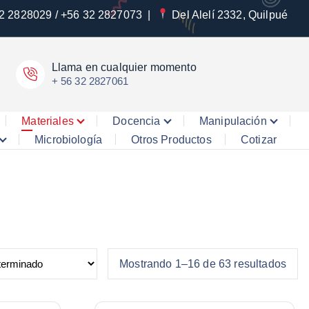
2 2828029 / +56 32 2827073
|
Del Alelí 2332, Quilpué
Llama en cualquier momento
+ 56 32 2827061
Materiales
Docencia
Manipulación
Microbiología
Otros Productos
Cotizar
Mostrando 1–16 de 63 resultados