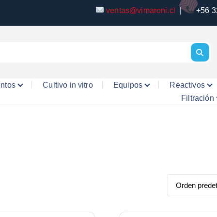
ventas@vimaroni.cl
|
+56 3
entos
Cultivo in vitro
Equipos
Reactivos
Filtración