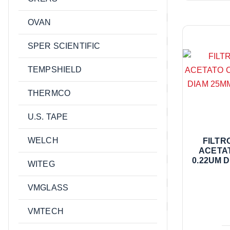
OVAN
SPER SCIENTIFIC
TEMPSHIELD
THERMCO
U.S. TAPE
WELCH
DEDAL EXTRACCION
FILTR
CELULOSA MN 645 33 X 80 MM
ACETA
PV MACHEREY NAGEL 25UN
0.22UM 
WITEG
645951F.2
NAG
VMGLASS
VMTECH