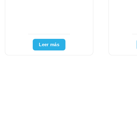
NAGEL ROLLO 90702
MACHER
Leer más