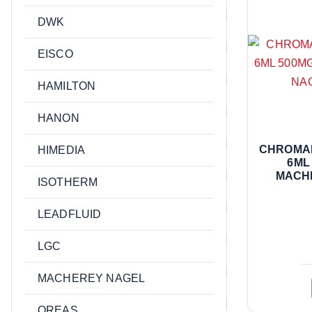
DWK
EISCO
HAMILTON
HANON
AQUADUR TIRAS REACT TERM
CHROMA
HIMEDIA
DUREZA AGUA /0/5/10/15/20/25 §
6ML
D MACHEREY NAGEL 100 TIRAS
MACHE
ISOTHERM
91201
LEADFLUID
LGC
MACHEREY NAGEL
Leer más
OREAS