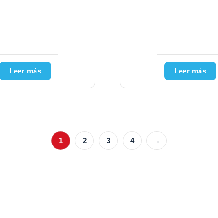
EY NAGEL UN 817003
Leer más
Leer más
1
2
3
4
→