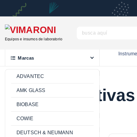
S
a
l
t
B
a
u
Equipos e insumos de laboratorio
r
s
a
Instrum
c
Marcas
l
a
c
r
ADVANTEC
o
:
n
Cintas reactivas
AMK GLASS
t
e
BIOBASE
n
COWIE
i
d
DEUTSCH & NEUMANN
o