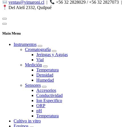
ventas@vimaroni.cl
|
+56 32 2828029 / +56 32 2827073
|
Del Alelí 2332, Quilpué
Main Menu
Instrumentos
Cromatografía
Jeringas y Agujas
Vial
Medición
Temperatura
Densidad
Humedad
Sensores
Accesorios
Conductividad
Ion Especifico
ORP
pH
Temperatura
Cultivo in vitro
Equipos