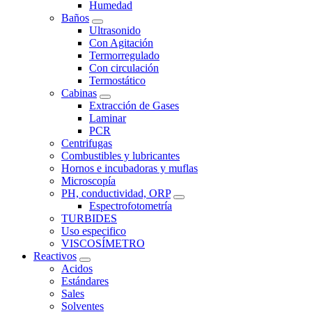
Humedad
Baños
Ultrasonido
Con Agitación
Termorregulado
Con circulación
Termostático
Cabinas
Extracción de Gases
Laminar
PCR
Centrifugas
Combustibles y lubricantes
Hornos e incubadoras y muflas
Microscopía
PH, conductividad, ORP
Espectrofotometría
TURBIDES
Uso especifico
VISCOSÍMETRO
Reactivos
Acidos
Estándares
Sales
Solventes