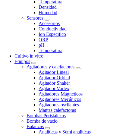
Temperatura
Densidad
Humedad
Sensores
Accesorios
Conductividad
Ion Especifico
ORP
pH
Temperatura
Cultivo in vitro
Equipos
Agitadores y calefactores
Agitador Lineal
Agitador Orbital
Agitador Shaker
Agitador Vortex
Agitadores Magneticos
Agitadores Mecánicos
Agitadores oscilantes
Mantas calefactoras
Bombas Peristálticas
Bomba de vacío
Balanzas
Analíticas y Semi analíticas