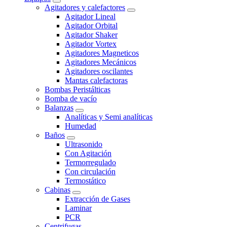
Agitadores y calefactores
Agitador Lineal
Agitador Orbital
Agitador Shaker
Agitador Vortex
Agitadores Magneticos
Agitadores Mecánicos
Agitadores oscilantes
Mantas calefactoras
Bombas Peristálticas
Bomba de vacío
Balanzas
Analíticas y Semi analíticas
Humedad
Baños
Ultrasonido
Con Agitación
Termorregulado
Con circulación
Termostático
Cabinas
Extracción de Gases
Laminar
PCR
Centrifugas