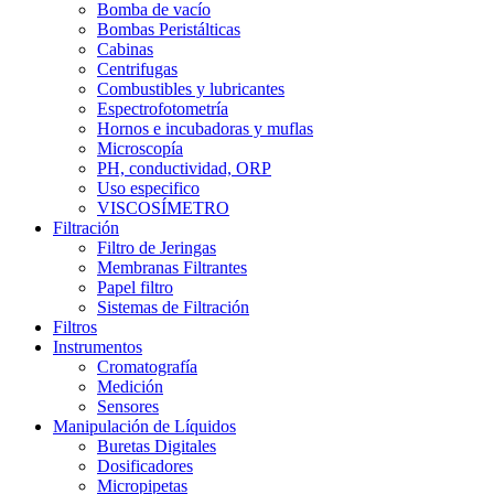
Bomba de vacío
Bombas Peristálticas
Cabinas
Centrifugas
Combustibles y lubricantes
Espectrofotometría
Hornos e incubadoras y muflas
Microscopía
PH, conductividad, ORP
Uso especifico
VISCOSÍMETRO
Filtración
Filtro de Jeringas
Membranas Filtrantes
Papel filtro
Sistemas de Filtración
Filtros
Instrumentos
Cromatografía
Medición
Sensores
Manipulación de Líquidos
Buretas Digitales
Dosificadores
Micropipetas