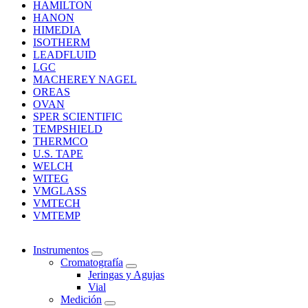
HAMILTON
HANON
HIMEDIA
ISOTHERM
LEADFLUID
LGC
MACHEREY NAGEL
OREAS
OVAN
SPER SCIENTIFIC
TEMPSHIELD
THERMCO
U.S. TAPE
WELCH
WITEG
VMGLASS
VMTECH
VMTEMP
Instrumentos
Cromatografía
Jeringas y Agujas
Vial
Medición