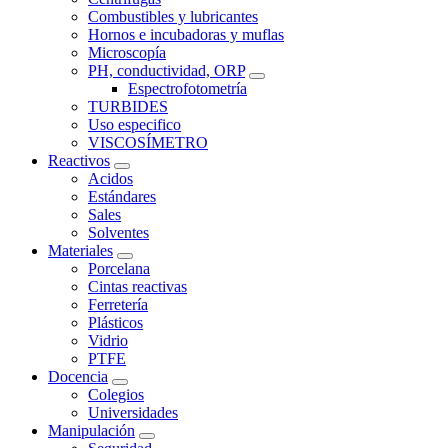
Combustibles y lubricantes
Hornos e incubadoras y muflas
Microscopía
PH, conductividad, ORP
Espectrofotometría
TURBIDES
Uso especifico
VISCOSÍMETRO
Reactivos
Acidos
Estándares
Sales
Solventes
Materiales
Porcelana
Cintas reactivas
Ferretería
Plásticos
Vidrio
PTFE
Docencia
Colegios
Universidades
Manipulación