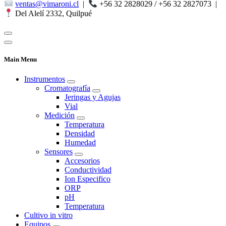
ventas@vimaroni.cl
|
+56 32 2828029 / +56 32 2827073
|
Del Alelí 2332, Quilpué
Main Menu
Instrumentos
Cromatografía
Jeringas y Agujas
Vial
Medición
Temperatura
Densidad
Humedad
Sensores
Accesorios
Conductividad
Ion Especifico
ORP
pH
Temperatura
Cultivo in vitro
Equipos