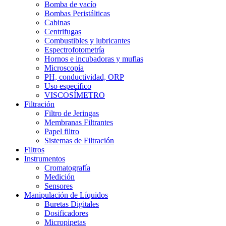
Bomba de vacío
Bombas Peristálticas
Cabinas
Centrifugas
Combustibles y lubricantes
Espectrofotometría
Hornos e incubadoras y muflas
Microscopía
PH, conductividad, ORP
Uso especifico
VISCOSÍMETRO
Filtración
Filtro de Jeringas
Membranas Filtrantes
Papel filtro
Sistemas de Filtración
Filtros
Instrumentos
Cromatografía
Medición
Sensores
Manipulación de Líquidos
Buretas Digitales
Dosificadores
Micropipetas