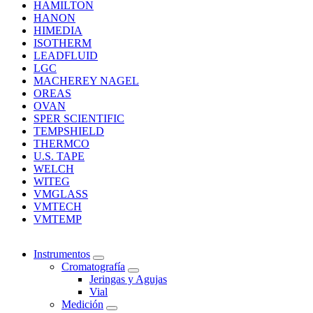
HAMILTON
HANON
HIMEDIA
ISOTHERM
LEADFLUID
LGC
MACHEREY NAGEL
OREAS
OVAN
SPER SCIENTIFIC
TEMPSHIELD
THERMCO
U.S. TAPE
WELCH
WITEG
VMGLASS
VMTECH
VMTEMP
Instrumentos
Cromatografía
Jeringas y Agujas
Vial
Medición