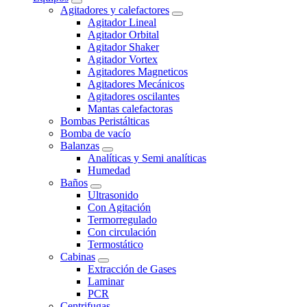
Agitadores y calefactores
Agitador Lineal
Agitador Orbital
Agitador Shaker
Agitador Vortex
Agitadores Magneticos
Agitadores Mecánicos
Agitadores oscilantes
Mantas calefactoras
Bombas Peristálticas
Bomba de vacío
Balanzas
Analíticas y Semi analíticas
Humedad
Baños
Ultrasonido
Con Agitación
Termorregulado
Con circulación
Termostático
Cabinas
Extracción de Gases
Laminar
PCR
Centrifugas