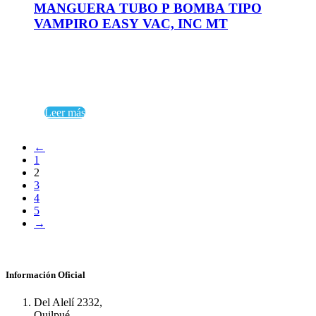
MANGUERA TUBO P BOMBA TIPO
VAMPIRO EASY VAC, INC MT
Leer más
←
1
2
3
4
5
→
Información Oficial
Del Alelí 2332,
Quilpué