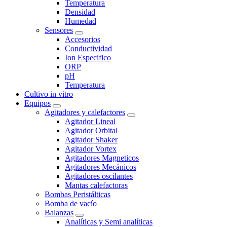
Temperatura
Densidad
Humedad
Sensores
Accesorios
Conductividad
Ion Especifico
ORP
pH
Temperatura
Cultivo in vitro
Equipos
Agitadores y calefactores
Agitador Lineal
Agitador Orbital
Agitador Shaker
Agitador Vortex
Agitadores Magneticos
Agitadores Mecánicos
Agitadores oscilantes
Mantas calefactoras
Bombas Peristálticas
Bomba de vacío
Balanzas
Analíticas y Semi analíticas