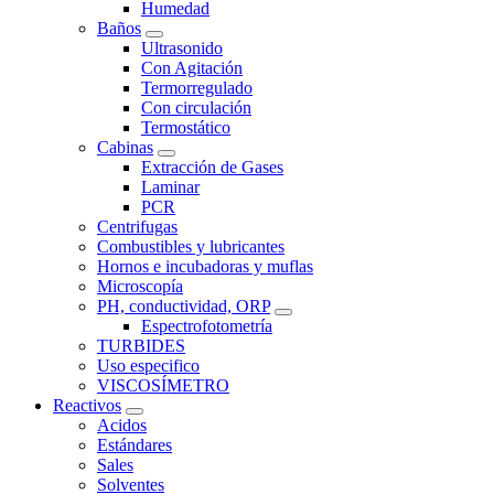
Humedad
Baños
Ultrasonido
Con Agitación
Termorregulado
Con circulación
Termostático
Cabinas
Extracción de Gases
Laminar
PCR
Centrifugas
Combustibles y lubricantes
Hornos e incubadoras y muflas
Microscopía
PH, conductividad, ORP
Espectrofotometría
TURBIDES
Uso especifico
VISCOSÍMETRO
Reactivos
Acidos
Estándares
Sales
Solventes