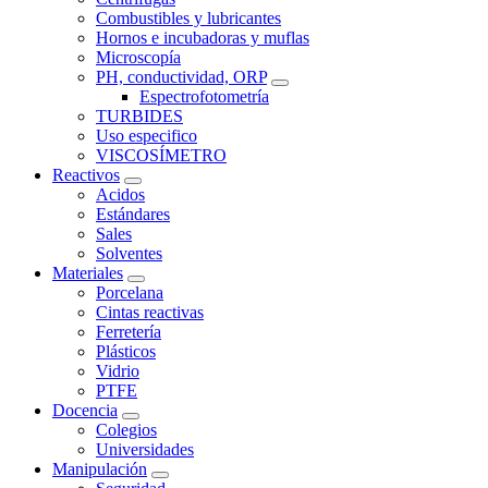
Combustibles y lubricantes
Hornos e incubadoras y muflas
Microscopía
PH, conductividad, ORP
Espectrofotometría
TURBIDES
Uso especifico
VISCOSÍMETRO
Reactivos
Acidos
Estándares
Sales
Solventes
Materiales
Porcelana
Cintas reactivas
Ferretería
Plásticos
Vidrio
PTFE
Docencia
Colegios
Universidades
Manipulación