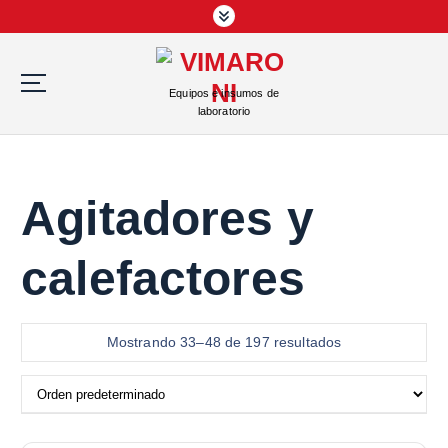
S
a
l
t
Equipos e insumos de
a
laboratorio
r
a
l
c
Agitadores y
o
n
calefactores
t
e
n
i
Mostrando 33–48 de 197 resultados
d
o