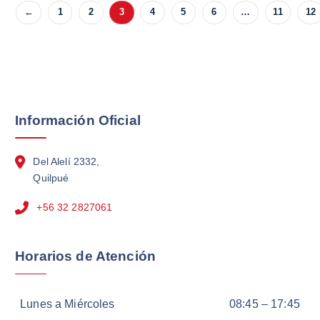
←
1
2
3
4
5
6
…
11
12
Información Oficial
Del Alelí 2332,
Quilpué
+56 32 2827061
Horarios de Atención
Lunes a Miércoles
08:45 – 17:45